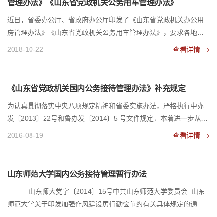
管理办法》《山东省党政机关公务用车管理办法》
近日，省委办公厅、省政府办公厅印发了《山东省党政机关办公用
房管理办法》《山东省党政机关公务用车管理办法》，要求各地各
部门认真遵照执行。内容如下。 山东省党政机关办公用房管理办
2018-10-22
查看详情
法 第一章 总则第一条 为了进一步规范党政机关办公用房管理，推进
办公用房资源合理配置和节约集约使用，保障办公需求，降低运行
成本，促进党风廉政建设和节约型机关建设，根据《党政机关办公
《山东省党政机关国内公务接待管理办法》补充规定
用房管理办法》《山东省实施〈党政机关厉行节约反...
为认真贯彻落实中央八项规定精神和省委实施办法，严格执行中办
发〔2013〕22号和鲁办发〔2014〕5 号文件规定，本着进一步从严
要求的原则，作如下补充规定。第一条在公务陪餐时，午餐一律不
2016-08-19
查看详情
用酒。晚餐原则上不用酒，特殊情况用酒须经主管领导同意，可提
供本地产低价位红酒，每瓶价格严格控制在100 元以内，并注意控
制用量，做好登记备案。第二条严格执行公务接待陪餐人数的规
山东师范大学国内公务接待管理暂行办法
定，客人10 人以内的，陪餐人数不超过 3 人；客人 10人...
山东师大党字〔2014〕15号中共山东师范大学委员会 山东
师范大学关于印发加强作风建设厉行勤俭节约有关具体规定的通
知 各院级单位党委（党总支），校内各单位：根据上级统一部署和