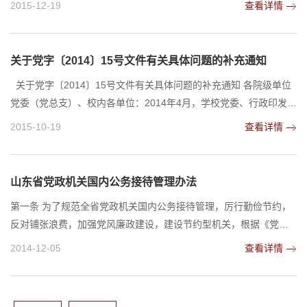
2015-12-19
查看详情
要求，结合学校实际，在认真调研、广泛征求意见基础上，《山东
师范大学国内公务接待管理暂行办法》《山东师范大学公务用车管
理暂行办法》《山东师范大学因公临时出国经费管理暂行办法》
关于党字〔2014〕15号文件有关具体问题的补充通知
《山东师范大学差旅费管理办法》等4项规章制度已制...
关于党字〔2014〕15号文件有关具体问题的补充通知 各院级单位
党委（党总支）、校内各单位：2014年4月，学校党委、行政印发关
于加强国内公务接待、公务用车、因公临时出国、国内差旅管理的
2015-10-19
查看详情
有关规定（党字〔2014〕15号文件）。一年多来，各部门各单位认
真抓好落实，取得显著成效。根据上级关于加强作风建设、厉行勤
俭节约的新规定新要求和具体工作实际，为进一步强化遵规守纪意
山东省党政机关国内公务接待管理办法
识，加强管理、规范流程、提高效率，经学校领导同...
第一条 为了规范全省党政机关国内公务接待管理，厉行勤俭节约，
反对铺张浪费，加强党风廉政建设，建设节约型机关，根据《党政
机关厉行节约反对浪费条例》《机关事务管理条例》和《党政机关
2014-12-05
查看详情
国内公务接待管理规定》，结合本省实际，制定本办法。第二条 本
办法适用于全省各级党的机关、人大机关、行政机关、政协机关、
审判机关、检察机关，以及工会、共青团、妇联等人民团体和参照