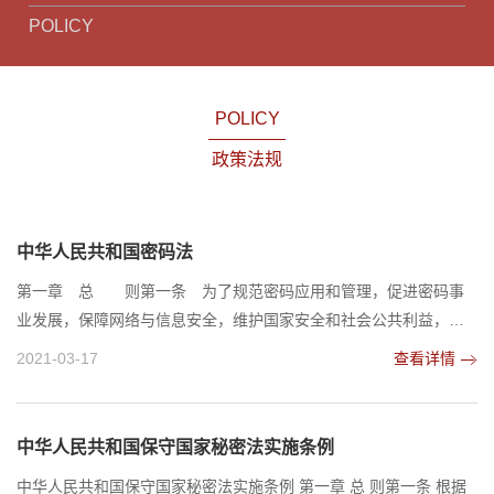
POLICY
POLICY
政策法规
中华人民共和国密码法
第一章 总 则第一条 为了规范密码应用和管理，促进密码事
业发展，保障网络与信息安全，维护国家安全和社会公共利益，保
护公民、法人和其他组织的合法权益，制定本法。第二条 本法所
2021-03-17
查看详情
称密码，是指采用特定变换的方法对信息等进行加密保护、安全认
证的技术、产品和服务。第三条 密码工作坚持总体国家安全观，
遵循统一领导、分级负责，创新发展、服务大局，依法管理、保障
中华人民共和国保守国家秘密法实施条例
安全的原则。第四条 坚持中国共产党对密码工作的领...
中华人民共和国保守国家秘密法实施条例 第一章 总 则第一条 根据