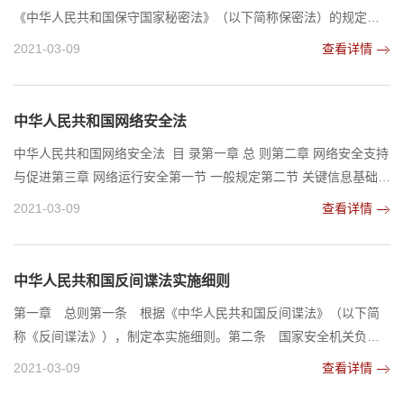
《中华人民共和国保守国家秘密法》（以下简称保密法）的规定，
制定本条例。第二条 国家保密行政管理部门主管全国的保密工作。
2021-03-09
查看详情
县级以上地方各级保密行政管理部门在上级保密行政管理部门指导
下，主管本行政区域的保密工作。第三条 中央国家机关在其职权范
围内管理或者指导本系统的保密工作，监督执行保密法律法规，可
中华人民共和国网络安全法
以根据实际情况制定或者会同有关部门制定主管业...
中华人民共和国网络安全法 目 录第一章 总 则第二章 网络安全支持
与促进第三章 网络运行安全第一节 一般规定第二节 关键信息基础设
施的运行安全第四章 网络信息安全第五章 监测预警与应急处置第六
2021-03-09
查看详情
章 法律责任第七章 附 则 第一章 总 则第一条 为了保障网络安全，
维护网络空间主权和国家安全、社会公共利益，保护公民、法人和
其他组织的合法权益，促进经济社会信息化健康发展，制定本法。
中华人民共和国反间谍法实施细则
第二条 在中华人民共和国境内建设、运营...
第一章 总则第一条 根据《中华人民共和国反间谍法》（以下简
称《反间谍法》），制定本实施细则。第二条 国家安全机关负责
本细则的实施。公安、保密行政管理等其他有关部门和军队有关部
2021-03-09
查看详情
门按照职责分工，密切配合，加强协调，依法做好有关工作。第三