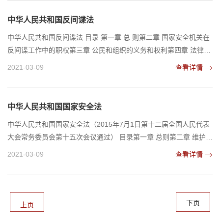
条 《反间谍法》所称“境外机构、组织”包括境外机构、组织在中华
人民共和国境内设立的分支（代表）机构和分支组织；所称“境外个
中华人民共和国反间谍法
人”包括居住在中华人民共和国境内不具有中华...
中华人民共和国反间谍法 目录 第一章 总 则第二章 国家安全机关在
反间谍工作中的职权第三章 公民和组织的义务和权利第四章 法律责
任第五章 附 则 第一章 总 则第一条 为了防范、制止和惩治间谍行
2021-03-09
查看详情
为，维护国家安全，根据宪法，制定本法。第二条 反间谍工作坚持
中央统一领导，坚持公开工作与秘密工作相结合、专门工作与群众
路线相结合、积极防御、依法惩治的原则。第三条 国家安全机关是
中华人民共和国国家安全法
反间谍工作的主管机关。公安、保密行政管理...
中华人民共和国国家安全法（2015年7月1日第十二届全国人民代表
大会常务委员会第十五次会议通过） 目录第一章 总则第二章 维护国
家安全的任务第三章 维护国家安全的职责第四章 国家安全制度第一
2021-03-09
查看详情
节 一般规定第二节 情报信息第三节 风险预防、评估和预警第四节
审查监管第五节 危机管控第五章 国家安全保障第六章 公民、组织的
义务和权利第七章 附则第一章 总则第一条 为了维护国家安全，保卫
人民民主专政的政权和中国特色社会主义...
下页
上页