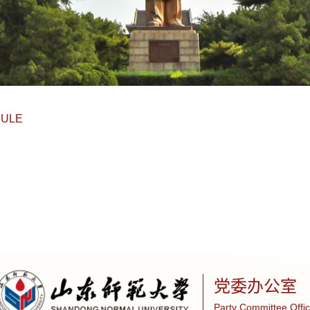
RULE
党委办公室
Party Committee Offi