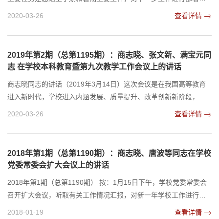
排。刚刚过去的这个假期，工作很多，大家都很忙碌。二学位授
2020-03-26
查看详情
课、教师培训、新生录取、校友回访、道路改造、供暖管道施工、
楼体粉刷、多媒体教室升级、防御台风“利奇马”,等等，可以说到处
一派繁忙景象。很多同志、很多老师都感觉假期过得很快、很充
2019年第2期（总第1195期）：商志晓、张文新、满宝元同
实，有的同志甚至整个假期都没有休息。我们说，为了事...
志 在学校本科教育暨第九次教学工作会议上的讲话
商志晓同志的讲话（2019年3月14日）这次会议是在我国高等教育
进入新时代，学校进入内涵发展、质量提升、改革创新新阶段，加
快推进综合改革和“双一流”建设关键时期，召开的一次十分重要的会
2020-03-26
查看详情
议。刚才，段培永副校长宣读了有关表彰决定,与会校领导为2018年
度本科教学工作先进集体、大学生就业创业工作先进集体和优秀工
作者、第六届青年教学能手颁发了奖牌、荣誉证书。这些先进集体
2018年第1期（总第1190期）：商志晓、唐波等同志在学校
和个人在学校本科教育教学、大学生就业创业等工...
党委常委会扩大会议上的讲话
2018年第1期（总第1190期） 按：1月15日下午，学校党委常委会
召开扩大会议，听取有关工作情况汇报，对新一年学校工作进行了
研究。校党委书记商志晓主持会议并作总结讲话；校长唐波作总体
2018-01-19
查看详情