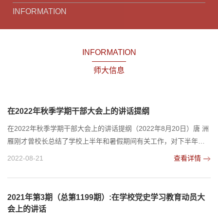
INFORMATION
INFORMATION
师大信息
在2022年秋季学期干部大会上的讲话提纲
在2022年秋季学期干部大会上的讲话提纲（2022年8月20日）唐 洲
雁刚才曾校长总结了学校上半年和暑假期间有关工作，对下半年工
作进行了全面部署和重点安排，提出了明确要求，我完全同意。希
2022-08-21
查看详情
望大家认真思考、主动认领，精准谋划、抓好落实，全力确保全年
任务目标高质量完成，推动学校事业发展稳步向前、再开新局。刚
刚过去的半年，既是充满风险考验的半年，也是负重前行、顽强拼
2021年第3期（总第1199期）:在学校党史学习教育动员大
搏的半年。我们统筹新冠肺炎疫情防控和高质量发展，...
会上的讲话