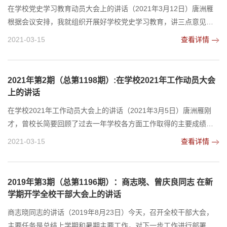
在学​校党史学习教育动员大会上的讲话（2021年3月12日）唐洲雁
根据会议安排，我就组织开展好学校党史学习教育，讲三点意见。
一、理解“为什么学”，进一步提高开展学习教育的思想自觉和行动自
2021-03-15
查看详情
觉。习近平总书记在党史学习教育动员大会上的重要讲话，讲明了
开展这次学习教育的必要性和重要性，为我们开展好学习教育指明
了正确方向、提供了根本遵循。我们要认真领会讲话的丰富内涵、
2021年第2期（总第1198期）:在学校2021年工作动员大会
精神实质和实践要求，把思想和行动统一到习近平...
上的讲话
在学校2021年工作动员大会上的讲话（2021年3月5日）唐洲雁刚
才，曾校长简要回顾了过去一年学校各方面工作取得的主要成绩，
通报了寒假期间有关工作，对今年的工作进行了安排部署，提出了
2021-03-15
查看详情
全年11项重点工作、60项主要工作。可以说，每项工作都贯穿了改
革的精神、攻坚的决心。希望大家牢牢把握总体要求，对号入座、
主动认领，聚焦聚力这些重点领域、关键环节，拿出最好状态，集
2019年第3期（总第1196期）：商志晓、曾庆良同志 在新
中优势力量，认认真真抓落实，以点的突破带动学校全局...
学期开学全校干部大会上的讲话
商志晓同志的讲话（2019年8月23日）今天，召开全校干部大会，
主要任务是总结上学期和暑期主要工作，对下一步工作进行部署安