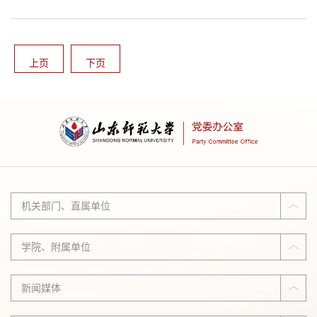
点评；领导班子其他成员结合分管工作，分别谈了当前存在的主要
问题以及下一步的目标任务、思路打算。各部门各单位要根据学校
党委要求，认真学习落实会议精神，自觉从全局高度谋划新一年工
作，紧随大势、抢抓机遇，坚持高标准、严要求，强化...
上页
下页
机关部门、直属单位
学院、附属单位
新闻媒体