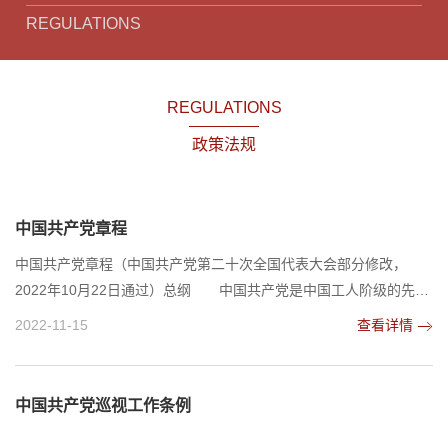
REGULATIONS
REGULATIONS
政策法规
中国共产党章程
​中国共产党章程（中国共产党第二十次全国代表大会部分修改，
2022年10月22日通过）总纲 中国共产党是中国工人阶级的先锋
队，同时是中国人民和中华民族的先锋队，是中国特色社会主义事
2022-11-15
查看详情
业的领导核心，代表中国先进生产力的发展要求，代表中国先进文
化的前进方向，代表中国最广大人民的根本利益。党的最高理想和
最终目标是实现共产主义。中国共产党以马克思列宁主义、毛泽东
中国共产党巡视工作条例
思想、邓小平理论、“三个代表”重要思想、科学发展...