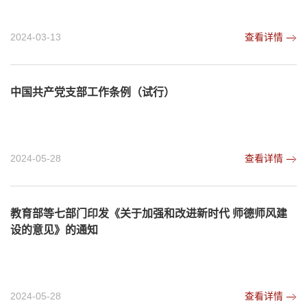
2024-03-13
查看详情
中国共产党支部工作条例（试行）
2024-05-28
查看详情
教育部等七部门印发《关于加强和改进新时代 师德师风建
设的意见》的通知
2024-05-28
查看详情